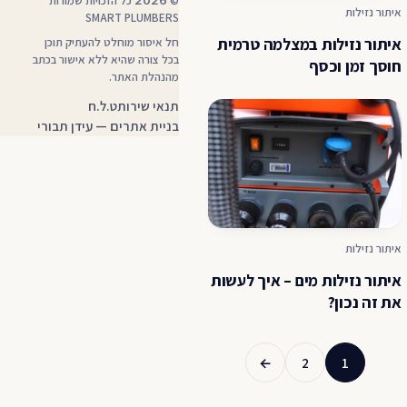
©
כל הזכויות שמורות
איתור נזילות
SMART PLUMBERS
איתור נזילות במצלמה טרמית
חל איסור מוחלט להעתיק תוכן
בכל צורה שהיא ללא אישור בכתב
חוסך זמן וכסף
מהנהלת האתר.
— קובץ PDF, נפתח בלשונית חדשה
תנאי שירות
ט.ל.ח
בניית אתרים — עידן תבורי
איתור נזילות
איתור נזילות מים – איך לעשות
את זה נכון?
←
2
1