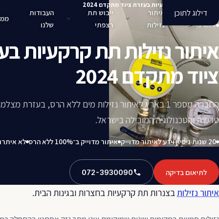
איתור נזילות תת קרקעיות בעזרת ציוד מתקדם 2024
דילוג לתוכן
איתור
ייבוש תת
העבודות
ממל
נזילות
רצפתי
שלנו
איתור נזילות
איתור נזילות תת קרקעיות בע
ציוד מתקדם 2024
החברה מספר 1 בארץ לאיתור נזילות מים ללא הרס, בעזרת מצלמ
טרמית והטכנולוגיה המובילה בישראל.
20 שנות ניסיון וידע לאיתור מדוייק
איתור מדוייק ב־100% ללא הרס
לא איתרנ
לתיאום בדיקה
072-3930090
איתור נזילות
בצנרות תת קרקעיות בחצרות ובגינות הבית.