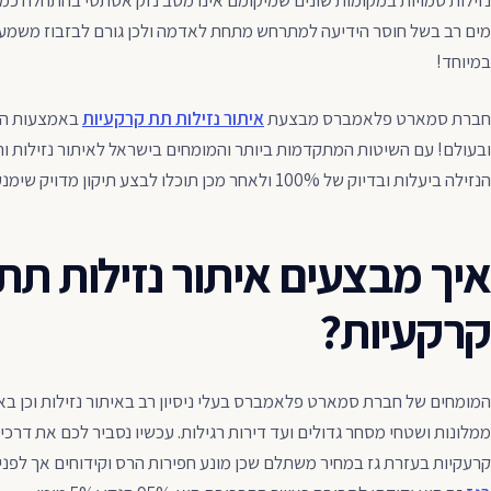
נזילות סמויות במקומות שונים שמיקומם אינו מסב נזק אסתטי בהתחלה כמו נ
מים רב בשל חוסר הידיעה למתרחש מתחת לאדמה ולכן גורם לבזבוז משמעו
במיוחד!
חברת סמארט פלאמברס מבצעת
איתור נזילות תת קרקעיות
באמצעות הט
ובעולם! עם השיטות המתקדמות ביותר והמומחים בישראל לאיתור נזילות והנ
הנזילה ביעלות ובדיוק של 100% ולאחר מכן תוכלו לבצע תיקון מדויק שימנע הרס רב בנכסכם!
איך מבצעים איתור נזילות תת
קרקעיות?
המומחים של חברת סמארט פלאמברס בעלי ניסיון רב באיתור נזילות וכן בא
ממלונות ושטחי מסחר גדולים ועד דירות רגילות. עכשיו נסביר לכם את דרכי
קרעקיות בעזרת גז במחיר משתלם שכן מונע חפירות הרס וקידוחים אך לפני 