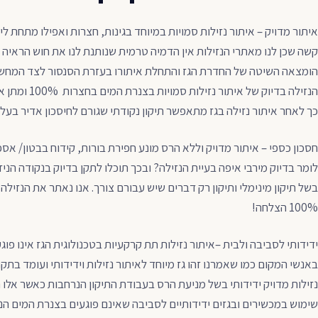
איתור מדויק – איתור נזילות סמויות במיוחד בגינות, חצרות ואפילו מתחת ל
קשה שכן לנו מאתרי הנזילות אין הדמיה טרמית שנותנת לנו את חוש הראיה 
הומצאה השיטה של החדרת הגז והתחלת איתורו בעזרת הסנסור לצד המחש
הנזילה בדיוק של 
כך לאחר איתור נזילה בגז מתאפשר תיקון נקודתי שגורם לחיסכון אדיר בעלוי
חסכון כספי – איתור מדויק וללא הרס מונע חפירת בורות, קידוח בבטון/ אס
לומר בדיוק מירבי איפה בעיית הנזילה? ובכך תוכלו לתקן בדיוק בנקודה הניזו
בשל תיקון מינימלי ותיקון רק דברים שיש עבורם צורך. אנו נאתר את הנזילה
100% הצלחה!
ידידותי לסביבה ולבית –איתור נזילות תת קרקעיות בטכנולוגית הגז אינו פוג
באנשי המקום כמו שאמרנו זהו גז מיוחד לאיתור נזילות וידידותי ועומד בתק
נזילות מדויק ידידותי בשל מניעת הרס בעבודת התיקון הנרחבות כאשר אלו ה
שימוש במכשירים ובגזים ידידותיים לסביבה שאינם פוגעים בצנרת המים הנב