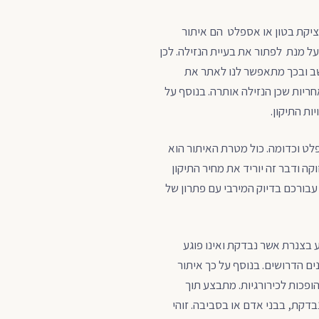
יציקת בטון או אספלט הם איתור
על מנת לפתור את בעיית הנזילה. לכן
ב ובכך מתאפשר לנו לאתר את
איתור נזילות סמויות בצנרת המים בחצרות 100% ומתן אחריות שכן הנזילה אותרה. בנוסף על
ות התיקון.
פלט וכדומה. כול מטרת האיתור הוא
קה ודבר זה יוריד את מחיר התיקון
 עבורכם בדיוק המירבי עם פתרון של
ע בצנרת אשר נבדקת ואינו פוגע
נים הדרושים. בנוסף על כך איתור
ופכות לכירורגיות. מתבצע תוך
דקת, בבני אדם או בסביבה. זוהי