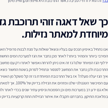
בגז
זה הוא ידודתי לסביבה כאשר התרכובת היא 95% חנקן ו5% מימן
כך שאל דאגה זוהי תרוכבת גז
מיוחדת למאתר נזילות.
אנו נתחיל באיפיון הנכס עם בעליו ונשאל שאלות על מנת לבנות פרופיל וזא
המירבי ביותר והמהיר ביותר! לאחר מכן נחבר את הגז למערכת המים החשוד
ידלוף הגז המיוחד שלנו! גז זה אינו ניתן להרחה ואפשר לאתרו רק עם מחשב
התרכובת ולכן נחבר את המחשב לסנסור ונתחיל לסרוק בשטח החשוד כשאר 
איך הגז יעלה מעלה? אז בשל התרכובת המיוחדת גז זה קל משקל מן האוויר 
עם המיכשור הטגנולגי שלנ
אלא גם ידע רב במערכות מים וכן הסמכות וניסיון עתיר שנים בכדי לאתר ו
במלאכת התיקון. בחברתנו תקבלו את איתור הנזילות התת קרקעיות בדיוק של 00%