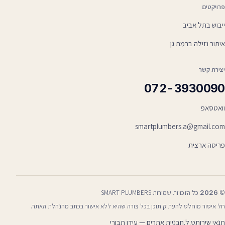
פרויקטים
ייבוש בתל אביב
איתור נזילה ברמת גן
יצירת קשר
072-3930090
וואטסאפ
smartplumbers.a@gmail.com
פריסה ארצית
©
2026
כל הזכויות שמורות SMART PLUMBERS
חל איסור מוחלט להעתיק תוכן בכל צורה שהיא ללא אישור בכתב מהנהלת האתר.
— קובץ PDF, נפתח בלשונית חדשה
תנאי שירות
ט.ל.ח
בניית אתרים — עידן תבורי