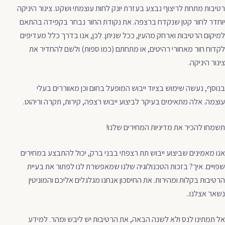
רטיבות מתחת לריצוף נבצע בעזרת יונק לחות עוצמתי ושקט. צינור היניקה
יוחדר לחור קטן שנקדח ברצפה. את נקודת החור נבחר בקפידה בהתאם
למיקום הרטיבות וארחק מהעין, ככל שניתן. לכן, אנו בדרך כלל מעדיפים
לקדוח חור מאחורי רהיטים, או מתחתם (כמו ספות) ולשם להחדיר את
צינור היניקה.
בנוסף, נעשה שימוש בציוד ייבוש המופעל בחום וכן מאווררים בעלי
עוצמה. אלה מתאימים בעיקר לביצוע ייבוש רצפה, קירות, תקרה וריהוט.
תשמחו להכיר את מדיניות המחירים שלנו!
אנו מאמינים שביצוע ייבוש תת רצפתי בבני ברק, יכול להתבצע במחירים
שפויים. איך? בזכות הטכנולוגיה שלנו שמאפשרת לנו לפתור את בעיית
הרטיבות בקלות ומהירות. את החיסכון אנחנו מגלגלים אליכם והמוניטין
נשאר אצלנו..
אל תמתינו לנס ולא לשנה הבאה, את הרטיבות יש ליבש ומהר. למידע