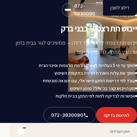
ייבוש תת רצפתי בבני ברק
072-
דילוג לתוכן
3930090
ייבוש תת רצפתי
ייבוש תת רצפתי בבני ברק
ייבוש תת רצפתי ללא מעבר דירה — ממשיכים לגור בבית בזמן
שהמצע מתחת לריצוף מתייבש.
חוסך עד פי 5 בעלויות לעומת הרמת מרצפות ופינוי הבית
חוסך את עלות השכרת הדירה בתקופת השיפוץ
עובד לפי דרישות התקן הישראלי, עם תוצאה מובטחת
זמן הייבוש קצר בכ־75% מזמן השיפוץ
אפשרות לבדיקת לחות לפי התקן בבית הלקוח
לתיאום בדיקה
072-3930090
תוכן העניינים