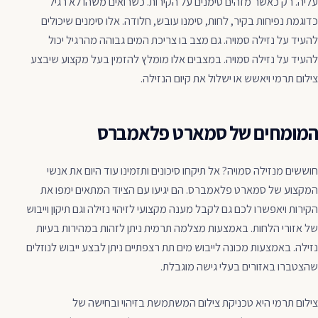
עליה. רק כאשר מזהים סימנים על הקירות. כשרואים משהו לא רגיל
כדוגמת נפיחות בקיר, לחות, סימנו עובש, חלודה. אלו סימנים שיכולים
להעיד על נזילה סמויה. גם מצב בו צריכת המים גבוהה מהרגיל יכול
להעיד על נזילה סמויה. במצבים אלו מומלץ להזמין בעל מקצוע שיבצע
צילום תרמי ויאשש או ישלול את קיום הנזילה.
המומחים של סמארט פלאמברס
חוששים מנזילה סמויה? אל תיקחו סיכונים ותזמינו עוד היום את אנשי
המקצוע של סמארט פלאמברס. הם יגיעו עם הציוד המתאים ימפו את
הקירות ויאפשרו לכם גם לקבל מענה מקצועי לזיהוי נזילה וגם תיקון וייבוש
של אזורי הלחות. באמצעות מצלמה תרמית ניתן לזהות במהירות בעיות
נזילה. באמצעות מכונה לייבוש מים תת רצפתיים ניתן לבצע ייבוש לנוזלים
שהצטברו באזורים בעלי גישה מוגבלת.
צילום תרמי היא טכניקת צילום המשתמשת בזיהוי ובחישה של