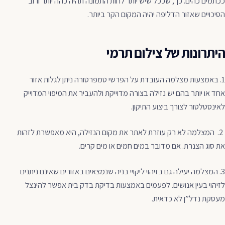
ככתמים כהים. כך, שככל שיש יותר לחות התמונה תהיה כהה יותר ורוב
הסיכויים שאזור הדליפה יהיה המקום הקר ביותר.
היתרונות של צילום תרמי
1. באמצעות מצלמה העובדת על הפרשי טמפרטורה ניתן לגלות אזור
אחד או יותר בהם יש נזילה בצורה מדוייקת ולהעביר את המיפוי המדוייק
לאינסטלטור לצורך ביצוע התיקון.
2. המצלמה לא רק עוזרת לאתר את מקום הנזילה, היא מאפשרת לזהות
את סוג הצנרת. אם מדובר במים חמים או מים קרים.
3. המצלמה יעילה גם בזיהוי ליקויי בניה שנמצאים באזורים שאינם ניתנים
לזיהוי בעין אנושים. לפעמים באמצעות בדיקת בדק בית אפשר להינצל
מעסקת נדל”ן לא כדאית.