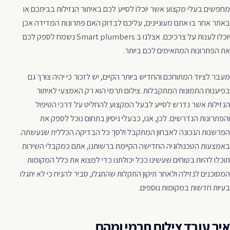
מחפשים בעלי מקצוע אשר יוכלו לסייע לכם באיתור הנזילות בביתכם או
באתר אחר בו אתם מעוניינים, עליכם לבדוק האם פתרונות המדידה אכן
יוכלו לענות על צרכיכם. אצלנו ב Smart plumbers נשמח לספק לכם
את הפתרונות המתאימים לכם ביותר.
מעבר לציוד המתוחכם והחדיש ביותר הקיים, יש לזכור כי יהיה צורך גם
בפיענוח התמונות המתקבלות. צילום תרמי הוא רק האמצעי לאיתור
הנזילות אשר נדרש לסייע לבעל המקצוע להחליט על דרכי הטיפול
והפתרונות הנדרשים. לכן, אנו, כבעלי ניסיון בתחום נוכל לספק את
הפרשנות הנכונה לאבחון המתקבל ולסך כל הבדיקה הכללית שנעשתה.
באמצעות הטכנולוגיה החדישה הקיימת ברשותנו, אתם כמקבלי השירות
תוכלו להיות בטוחים שעשינו ככל יכולתנו כדי למצוא את כלל המקומות
המסוכנים לנזילה ולאחר תיקון התקלות שהתגלו, סביר להניח כי לא יתגלו
בעיות חדשות במקומות נוספים.
איך עובד צילום תרמי ומהם