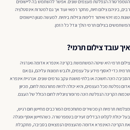
הטמפרטורה הנפלטת מעצמים שונים. אפשר להשתמש בה ליישומים
רבים, ביניהם צילום חיות, מחקר רפואי ועוד אך גם למטרות אינסטלציה
שונות כמו זיהוי ואיתור דליפות ונזילות ביתיות. למעשה מגוון היישומים
המשתמשים בצילום תרמי הולך וגדל כל הזמן.
איך עובד צילום תרמי?
צילום תרמי היא שיטה המשתמשת בקרינה אינפרא אדומה ואנרגיה
תרמית כדי לאסוף מידע על עצמים, ולגבש תמונות עליהם, גם אם
הסביבה הינה חשוכה או בלתי מושגת עקב גורמים שונים. אנרגיית אינפרא
אדום נפלטת מכל העצמים, והיא יכולה להיות מתורגמת לחום, מכיוון
שכמות הקרינה הנפלטת הינה פרופורציונלית לחום הכולל של העצם.
מצלמות תרמיות הן מכשירים מתוחכמים המורכבים מחיישן חום רגיש,
בעל יכולת לקלוט הבדלים זעירים בטמפרטורה. כשהחיישן אוסף ומגלה
את הקרינה האינפרא אדומה מהעצמים הנמצאים בסביבה, מתקבלת