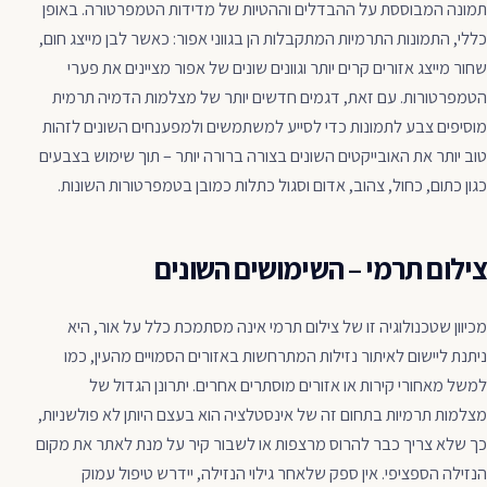
תמונה המבוססת על ההבדלים וההטיות של מדידות הטמפרטורה. באופן
כללי, התמונות התרמיות המתקבלות הן בגווני אפור: כאשר לבן מייצג חום,
שחור מייצג אזורים קרים יותר וגוונים שונים של אפור מציינים את פערי
הטמפרטורות. עם זאת, דגמים חדשים יותר של מצלמות הדמיה תרמית
מוסיפים צבע לתמונות כדי לסייע למשתמשים ולמפענחים השונים לזהות
טוב יותר את האובייקטים השונים בצורה ברורה יותר – תוך שימוש בצבעים
כגון כתום, כחול, צהוב, אדום וסגול כתלות כמובן בטמפרטורות השונות.
צילום תרמי – השימושים השונים
מכיוון שטכנולוגיה זו של צילום תרמי אינה מסתמכת כלל על אור, היא
ניתנת ליישום לאיתור נזילות המתרחשות באזורים הסמויים מהעין, כמו
למשל מאחורי קירות או אזורים מוסתרים אחרים. יתרונן הגדול של
מצלמות תרמיות בתחום זה של אינסטלציה הוא בעצם היותן לא פולשניות,
כך שלא צריך כבר להרוס מרצפות או לשבור קיר על מנת לאתר את מקום
הנזילה הספציפי. אין ספק שלאחר גילוי הנזילה, יידרש טיפול עמוק