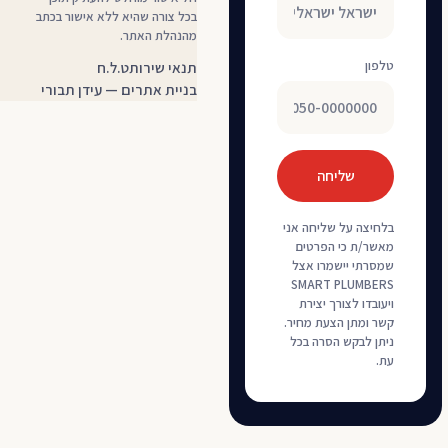
בכל צורה שהיא ללא אישור בכתב
מהנהלת האתר.
טלפון
— קובץ PDF, נפתח בלשונית חדשה
תנאי שירות
ט.ל.ח
בניית אתרים — עידן תבורי
שליחה
בלחיצה על שליחה אני
מאשר/ת כי הפרטים
שמסרתי יישמרו אצל
SMART PLUMBERS
ויעובדו לצורך יצירת
קשר ומתן הצעת מחיר.
ניתן לבקש הסרה בכל
עת.