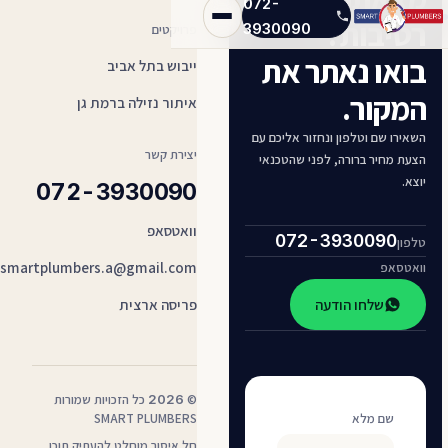
072-
רטיבות?
3930090
פרויקטים
בואו נאתר את
ייבוש בתל אביב
המקור.
איתור נזילה ברמת גן
השאירו שם וטלפון ונחזור אליכם עם
יצירת קשר
הצעת מחיר ברורה, לפני שהטכנאי
יוצא.
072-3930090
וואטסאפ
072-3930090
טלפון
smartplumbers.a@gmail.com
וואטסאפ
שלחו הודעה
פריסה ארצית
©
2026
כל הזכויות שמורות
שם מלא
SMART PLUMBERS
חל איסור מוחלט להעתיק תוכן