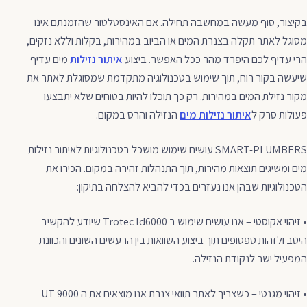
בקיצור, סוף מעשה במחשבה תחילה. אם האינסטלטור שהזמנתם אינו
מסוגל לאתר תקלה בצנרת המים או הביוב במהירות, בקלות וללא נזקים,
הרי עדיף לכם היפרד מהר ככל האפשר. ביצוע
איתור נזילות
מים עדיף
שיעשה בקור רוח, תוך שימוש בטכנולוגיה מתקדמת שמסוגלת לאתר את
מקור נזילת המים במהירות. רק כך תוכלו להיות בטוחים שלא יתבצעו
פעולות סרק ל
איתור נזילות מים
הנזילה והרס במקום.
SMART-PLUMBERS עושים שימוש מושכל בטכנולוגיות לאיתור נזילות
מים ומשיגים תוצאות מהירות, תוך התנהלות זהירה במקום. הכירו את
הטכנולוגיות שבהן אנו נעזרים בכדי להביא להצלחה בתיקון:
• זיהוי אקוסטי – אנו עושים שימוש ב Trotec ld6000 שיודע להקשיב
היטב ולזהות טפטופים תוך ביצוע השוואות בין הרעשים השונים והכוונת
המפעיל ישר לנקודת הנזילה.
• זיהוי מגנטי – כשצריך לאתר תוואי צנרת אנו מוצאים את ה UT 9000