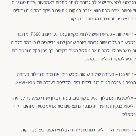
הגרמני. למכשיר יש יכולת גבוהה לאתר מתכות באמצעות שדות מגנטיים
ולאפשר יצירת מפת תוואי צנרת במקום. מתאים בעיקר במקומות גדולים
בהם יש פריסת צנרת הקבורה בקרקע.
• זיהוי לחות – כשיש חשש ללחות בקירות, אנו נעזרים ב T660. מדובר
במכשיר בעל רגישות גבוהה ביותר שנותן לנו אינדיקציה לגבי רמת הלחות
וכן מאפשר לנו למפות את מסלול המים בקירות. כך ניתן בקלות ובמהירות
להגיע למקור הדליפה במקום.
• זיהוי בגז – בעזרת שילוב שיטות ומכשירים, אנו מזהים נזילות בעזרת
הצפת מערכת המים בגז ידידותי וזיהוי הדליפה בעזרת של SEWERIN.
• אלימינציה עם בלון – איטום קווי ביוב בעזרת בלון ייעודי מאפשר לנו זיהוי
דליפות בנקודות חשודות. מנפחים מציפים כיור או אמבטיה ומזהים ירידה
במפלס.
• השוואות לחץ – דליפות גורמות לירידה בלחץ המים. ביצוע בדיקות