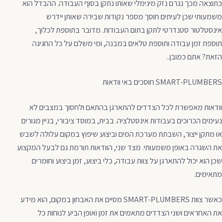
כתוצאה מכך נגרם נזק מינימלי שאותו נתקן בסוף העבודה. ההבדל הוא
משמעותי שכן לעיתים חוסך מספר נקודות שבירה שאותן יידרש
אינסטלטור סטנדרטי לתקן בתום העבודות. מדובר בתוספת לכלוך,
תוספת זמן עבודה ותוספת טלאים במבנה, ומי משלם על כל החגיגה
הזאת? אתם כמובן..
SMART-PLUMBERS חוסכים באי וודאות
וודאות מאפשרת לכל הצדדים להתארגן בהתאם ולחסוך במצבים לא
נעימים הכרוכים בעבודות אינסטלציה. בבית, במוסד ציבורי, בניין מגורים
או מתקן ייצור, השבתת מערכת המים וביצוע שיפוץ במקום עלולה לשבש
את השגרה באופן משמעותי. מצד שני, הוודאות תורמת גם לבעל המקצוע
שכן הוא יכול להתארגן על צוות עבודה, כלי ביצוע, זמן ביצוע וחומרים
מתאימים.
כאשר צוות SMART-PLUMBERS מסיים את האבחון במקום, הוא מידע
את האחראים ושני הצדדים מתאמים את זמן ואופן הביע לנוחות כל