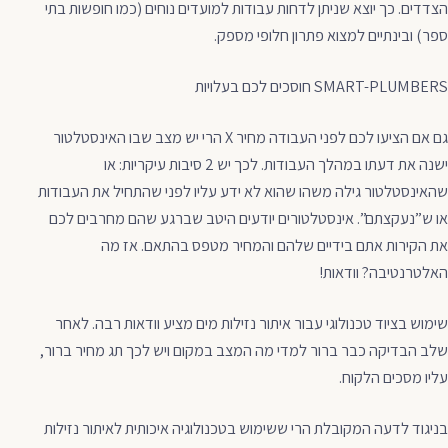
הצדדים. כך יוצא שניתן לדחות עבודות למועדים נוחים (כמו חופשות בתי
ספר) ובינתיים למצוא פתרון חלופי מספק.
SMART-PLUMBERS חוסכים לכם בעלויות
גם אם הציעו לכם לפני העבודה מחיר X הרי יש מצב שבו האינסטלטור
ישנה את דעתו במהלך העבודות. לכך יש 2 סיבות עיקריות: או
שהאינסטלטור גילה משהו שהוא לא ידע עליו לפני שהתחיל את העבודות
או ש”נעקצתם”. אינסטלטורים יודעים היטב שברגע שהם מחרבים לכם
את הקירות אתם בידיים שלהם והמחיר מטפס בהתאם. אז מה
האלטרנטיבה? וודאות!
שימוש בציוד טכנולוגי עבור איתור נזילות מים מציע וודאות רבה. לאחר
שלב הבדיקה כבר ברור למדי מה המצב במקום ויש לכך תג מחיר ברור,
עליו מסכים הלקוח.
בניגוד לדעה המקובלת הרי ששימוש בטכנולוגיה איכותית לאיתור נזילות