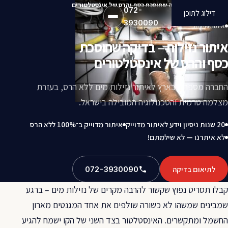
איתור נזילות – בדיקה שחוסכת כסף והרס של אינסטלטורים
072-
דילוג לתוכן
3930090
איתור נזילות
איתור נזילות – בדיקה שחוסכת
כסף והרס של אינסטלטורים
החברה מספר 1 בארץ לאיתור נזילות מים ללא הרס, בעזרת
מצלמה טרמית והטכנולוגיה המובילה בישראל.
20 שנות ניסיון וידע לאיתור מדוייק
איתור מדוייק ב־100% ללא הרס
לא איתרנו — לא שילמתם!
לתיאום בדיקה
072-3930090
קבלו תסריט נפוץ שקשור להרבה מקרים של נזילות מים – ברגע
שמבינים שמשהו לא כשורה שולפים את אחד המגנטים מארון
החשמל ומתקשרים. האינסטלטור בצד השני של הקו ישמח להגיע