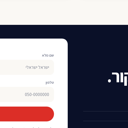
שם מלא
ר.
טלפון