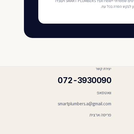
בלחיצה על שליחה אני מאשר/ת כי הפרטים שמסרתי יישמרו אצל SMART PLUMBERS ויעובדו
תן לבקש הסרה בכל עת.
יצירת קשר
072-3930090
וואטסאפ
smartplumbers.a@gmail.com
פריסה ארצית