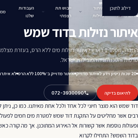
איתור נזילות בדוד שמש
דילוג לתוכן
איתור
ייבוש תת
העבודות
ממל
נזילות
רצפתי
שלנו
איתור נזילות
איתור נזילות בדוד שמש
החברה מספר 1 בארץ לאיתור נזילות מים ללא הרס, בעזרת מצלמ
טרמית והטכנולוגיה המובילה בישראל.
20 שנות ניסיון וידע לאיתור מדוייק
איתור מדוייק ב־100% ללא הרס
לא איתרנ
לתיאום בדיקה
072-3930090
דוד שמש הוא מוצר חיוני לכל אחד ולכל אחת מאיתנו. כמו כן, ניתן 
רבים אשר מחליטים על התקנת דוד שמש למטרת מים חמים לפעולות 
ופעולות נוספות אשר קשורות אל האירוע המתוכנן. אך מה קורה כאש
בדוד השמש? התחילו לקרוא