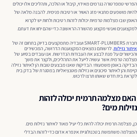
הפרשי טמפרטורה נגרמים מאידוי, קיבול או הולכה, ותהליכים אלו יכולים
להיות מושפעים מתנאי מזג האוויר או רטיבות פנימית. להבנה מלאה של
האופן שבו מצלמות טרמיות יכולות לזהות רטיבות ולחות יש לקרוא
למקצוענים ואנשי מקצוע מהשורה הראשונה כדי שהם יחוו את דעתם.
חברת SMART-PLUMBERS ועובדיה מתמקצעים בדיוק בתחום זה של
איתור נזילות
. לרשותם נמצאים המקצוענות הדרושה, המכשירים
והכישורים על מנת לבצע את העבודות הנדרשות. אנו עובדים בסיוע של
מצלמה טרמית אשר עשויה לייעל את התהליכים, ולקצר את משך
הבדיקה באופן משמעותי. הבדיקות שאנו מבצעים טובות הן לאיתור נזילה
קיימת והן לאיתור סיכונים או נזילות פוטנציאליות במסגרת של בדק בית
לקראת בית חדש שאותו תרצו לרכוש.
האם מצלמה תרמית יכולה לזהות
נזילות מים?
כן, מצלמה תרמית יכולה להיות כלי יעיל מאוד לאיתור נזילות מים.
המצלמה משתמשת בטכנולוגיית אינפרא אדום כדי לזהות הבדלי