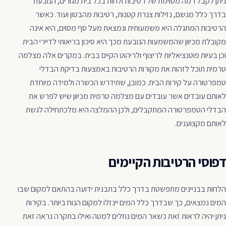
ניתן לקבל רמה מסוימת של רטיבות ולחות בכל בית מגורים, הנובעת
בדרך כלל מגשם, נזילות צנרת קטנות, רטיבות מהבטון ועוד. כאשר
הרטיבות המתגלה היא משמעותית ונמצאת מעל סף מסוים, היא אינה
מקובלת מכיוון שהמשמעות הנובעת מכך היא סיכון בריאותי לדיירי הבית
וכן בעיות פוטנציאליות לריצוף ולריהוט הקיים בבית. במקרים אלה מצלמה
טרמית תוכל לזהות את מקורות הרטיבות באמצעות בדיקת הבדלי
טמפרטורה על קירות הבית. כמובן, שתידרש הכשרה ולמידה מיוחדת
לאותם עובדים אשר עובדים עם מצלמה טרמית מכיוון שיש לפרש את
הבדלי הטמפרטורה המתקבלים, ולכן ההמלצה היא מלכתחילה לגשת
לאותם מקצוענים.
דפוסי הרטיבות הקיימים
הלחות בבניינים מתפשטת בדרך כלל בתבנית ידועה בהתאם למקום שבו
המים נמצאים, כך שבדרך כלל המים יינזלו למקום הנוח ביותר. בקירות
ניתן יהיה לראות זאת כשאר המים נוזלים למטה ואילו בתקרה נראה זאת