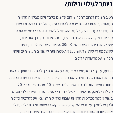
ביותר לגילוי נזילות?
רטיבות נוטה לגרום להפרשי חום עדינים בלבד ולכן מצלמה טרמית
המסוגלת לזהות רטיבות צריכה להיות בעלת רזולוציה גבוהה ורגישות
תרמית רבה (NETD), כלומר היא תוכל להציג גם הבדלי טמפרטורה
קטנים. במקרה של רגישות תרמית, כמה שיותר נמוך כך טוב יותר, כך
שמצלמה בעלת רגישות של 30mK מצוינת ליישומי רטיבות, בעוד
שמצלמת רגישות של 100mK מתאימה יותר ליישומים תעשייתיים וזיהוי
הפרשי טמפרטורות גדולים.
בנוסף, עדיף להשתמש במצלמה המאפשרת לך להתאים באופן ידני את
הרמה והטווח של התמונה הטרמית. בעיות רטיבות מופיעות בצורה הטובה
ביותר כאשר התמונה מותאמת לטווח של כ-10 מעלות צלזיוס או 20
מעלות צלזיוס, מה שעוזר אפילו להבדלי טמפרטורות זעירים לבלוט. יש
בשוק מספר מצלמות טרמיות טובות ומדויקות לנושאי אינסטלציה ונזילות
ולכן יש לסמוך על איש המקצוע אשר בקיא בנושאים אלה ויוכל לתת לך
את הפתרון הטוב ביותר. כמו כן יש לזכור כי המכשיר עצמו הוא רק