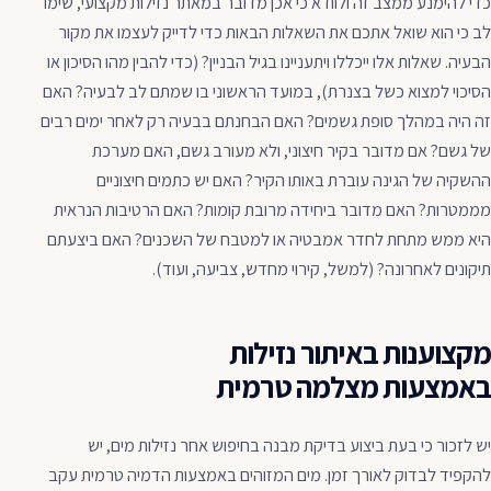
כדי להימנע ממצב זה ולוודא כי אכן מדובר במאתר נזילות מקצועי, שימו
לב כי הוא שואל אתכם את השאלות הבאות כדי לדייק לעצמו את מקור
הבעיה. שאלות אלו ייכללו ויתעניינו בגיל הבניין? (כדי להבין מהו הסיכון או
הסיכוי למצוא כשל בצנרת), במועד הראשוני בו שמתם לב לבעיה? האם
זה היה במהלך סופת גשמים? האם הבחנתם בבעיה רק ​​לאחר ימים רבים
של גשם? אם מדובר בקיר חיצוני, ולא מעורב גשם, האם מערכת
ההשקיה של הגינה עוברת באותו הקיר? האם יש כתמים חיצוניים
מממטרות? האם מדובר ביחידה מרובת קומות? האם הרטיבות הנראית
היא ממש מתחת לחדר אמבטיה או למטבח של השכנים? האם ביצעתם
תיקונים לאחרונה? (למשל, קירוי מחדש, צביעה, ועוד).
מקצוענות באיתור נזילות
באמצעות מצלמה טרמית
יש לזכור כי בעת ביצוע בדיקת מבנה בחיפוש אחר נזילות מים, יש
להקפיד לבדוק לאורך זמן. מים המזוהים באמצעות הדמיה טרמית עקב