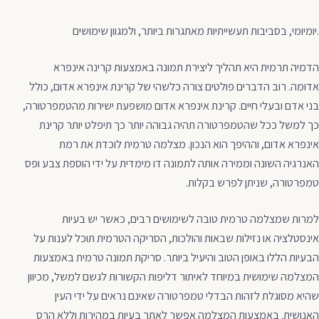
יומיומי, בסביבות תעשייתיות מאתגרות ביותר, ולמגוון שימושים.
הדמיה תרמית היא תהליך ליצירת תמונה באמצעות קרינה אינפרא
אדומה. רוב הדברים פולטים צורה כלשהי של קרינת אינפרא אדום, כולל
בני אדם ובעלי חיים. קרינת אינפרא אדום מושפעת ישירות מהטמפרטורה,
כך למשל ככל שהטמפרטורה תהיה גבוהה יותר כך תיפלט יותר קרינת
אינפרא אדום, וההיפך הוא הנכון. מצלמה טרמית לוכדת את רמת
האנרגיה השונה וממירה אותה לתמונה דו מימדית על ידי הוספת צבע ופס
טמפרטורה, שניתן לפרש בקלות.
למרות שמצלמה טרמית טובה לשימושים רבים, כאשר יש בעיות
אינסטלציה או נזילות שבאות והולכות, הסריקה הטרמית תוכל לענות על
הבעיות הללו באופן הטוב והיעיל ביותר. סריקת תמונה טרמית באמצעות
המצלמה שימושית במיוחד לאיתור דליפות הקשורות לגשם למשל, מכיוון
שהיא מסוגלת לזהות הבדלי טמפרטורה שאינם נראים על ידי העין
האנושית. באמצעות המצלמה אפשר לאתר בעיות במהירות וללא הרס