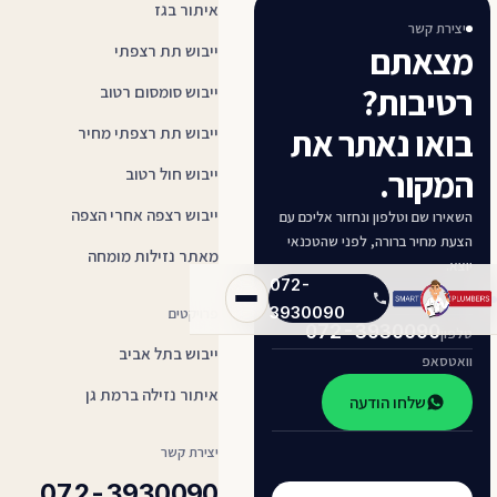
איתור בגז
יצירת קשר
מצאתם
ייבוש תת רצפתי
רטיבות?
ייבוש סומסום רטוב
בואו נאתר את
ייבוש תת רצפתי מחיר
המקור.
ייבוש חול רטוב
ייבוש רצפה אחרי הצפה
השאירו שם וטלפון ונחזור אליכם עם
הצעת מחיר ברורה, לפני שהטכנאי
מאתר נזילות מומחה
יוצא.
072-
3930090
פרויקטים
072-3930090
טלפון
ייבוש בתל אביב
וואטסאפ
איתור נזילה ברמת גן
שלחו הודעה
יצירת קשר
072-3930090