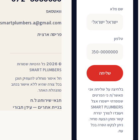
שם מלא
וואטסאפ
smartplumbers.a@gmail.com
פריסה ארצית
טלפון
©
2026
כל הזכויות שמורות
SMART PLUMBERS
שליחה
חל איסור מוחלט להעתיק תוכן
בכל צורה שהיא ללא אישור בכתב
בלחיצה על שליחה אני
מהנהלת האתר.
מאשר/ת כי הפרטים
— קובץ PDF, נפתח בלשונית חדשה
תנאי שירות
ט.ל.ח
שמסרתי יישמרו אצל
בניית אתרים — עידן תבורי
SMART PLUMBERS
ויעובדו לצורך יצירת
קשר ומתן הצעת מחיר.
ניתן לבקש הסרה בכל
עת.