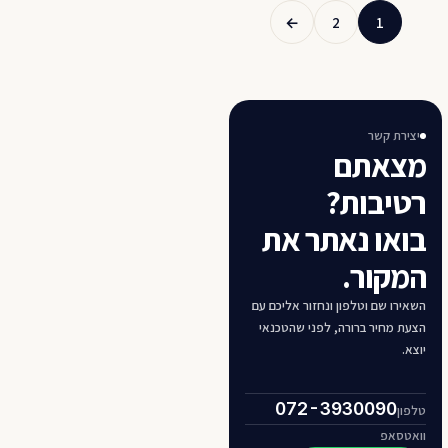
←
2
1
יצירת קשר
מצאתם
רטיבות?
בואו נאתר את
המקור.
השאירו שם וטלפון ונחזור אליכם עם
הצעת מחיר ברורה, לפני שהטכנאי
יוצא.
072-3930090
טלפון
וואטסאפ