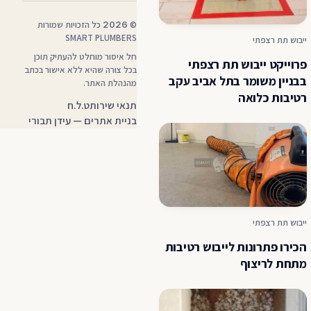
©
2026
כל הזכויות שמורות
SMART PLUMBERS
ייבוש תת רצפתי
חל איסור מוחלט להעתיק תוכן
פרוייקט ייבוש תת רצפתי
בכל צורה שהיא ללא אישור בכתב
בבניין משומר בתל אביב עקב
מהנהלת האתר.
רטיבות כלואה
— קובץ PDF, נפתח בלשונית חדשה
תנאי שירות
ט.ל.ח
בניית אתרים — עידן תבורי
ייבוש תת רצפתי
הכירו פתרונות לייבוש רטיבות
מתחת לריצוף