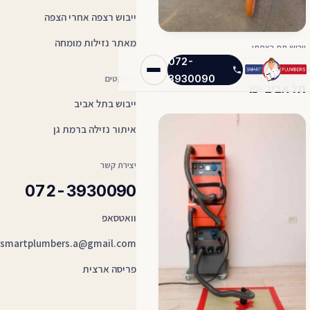
ייבוש רצפה אחרי הצפה
מאתר נזילות מומחה
ייבוש תת רצפתי
072-
מבנה לשימור בן 150 שנה בלב
3930090
פרויקטים
תל אביב יפו
ייבוש בתל אביב
איתור נזילה ברמת גן
יצירת קשר
072-3930090
וואטסאפ
smartplumbers.a@gmail.com
פריסה ארצית