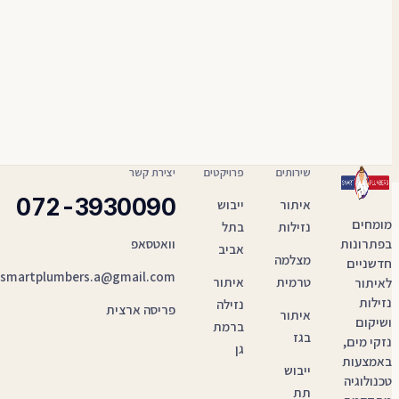
שירותים
פרויקטים
יצירת קשר
072-3930090
איתור
ייבוש
מומחים
נזילות
בתל
בפתרונות
וואטסאפ
אביב
מצלמה
חדשניים
smartplumbers.a@gmail.com
טרמית
איתור
לאיתור
נזילות
נזילה
פריסה ארצית
איתור
ושיקום
ברמת
בגז
נזקי מים,
גן
באמצעות
ייבוש
טכנולוגיה
תת