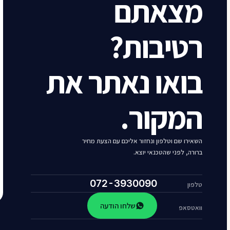
מצאתם
רטיבות?
בואו נאתר את
המקור.
השאירו שם וטלפון ונחזור אליכם עם הצעת מחיר
ברורה, לפני שהטכנאי יוצא.
072-3930090
טלפון
שלחו הודעה
וואטסאפ