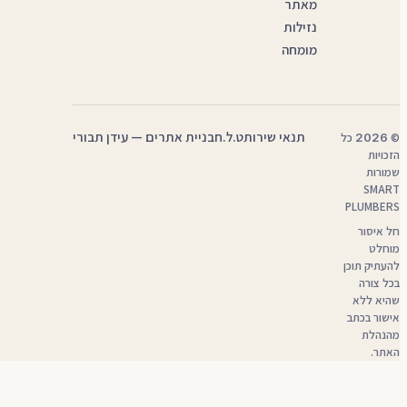
מאתר
נזילות
מומחה
— קובץ PDF, נפתח בלשונית חדשה
תנאי שירות
ט.ל.ח
בניית אתרים — עידן תבורי
©
2026
כל
הזכויות
שמורות
SMART
PLUMBERS
חל איסור
מוחלט
להעתיק תוכן
בכל צורה
שהיא ללא
אישור בכתב
מהנהלת
האתר.