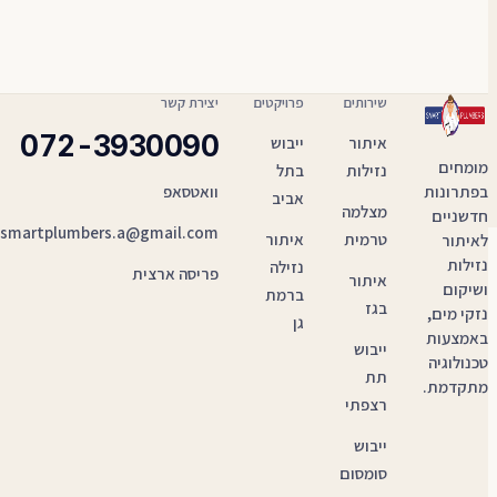
שירותים
פרויקטים
יצירת קשר
072-3930090
איתור
ייבוש
מומחים
נזילות
בתל
בפתרונות
וואטסאפ
אביב
מצלמה
חדשניים
smartplumbers.a@gmail.com
טרמית
איתור
לאיתור
נזילות
נזילה
פריסה ארצית
איתור
ושיקום
ברמת
בגז
נזקי מים,
גן
באמצעות
ייבוש
טכנולוגיה
תת
מתקדמת.
רצפתי
ייבוש
סומסום