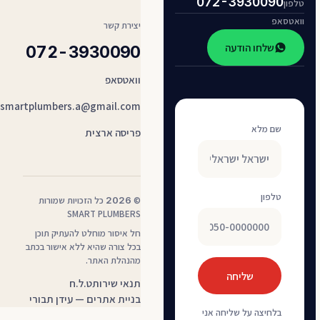
072-3930090
טלפון
וואטסאפ
יצירת קשר
שלחו הודעה
072-3930090
וואטסאפ
smartplumbers.a@gmail.com
שם מלא
פריסה ארצית
טלפון
©
2026
כל הזכויות שמורות
SMART PLUMBERS
חל איסור מוחלט להעתיק תוכן
בכל צורה שהיא ללא אישור בכתב
מהנהלת האתר.
שליחה
— קובץ PDF, נפתח בלשונית חדשה
תנאי שירות
ט.ל.ח
בניית אתרים — עידן תבורי
בלחיצה על שליחה אני