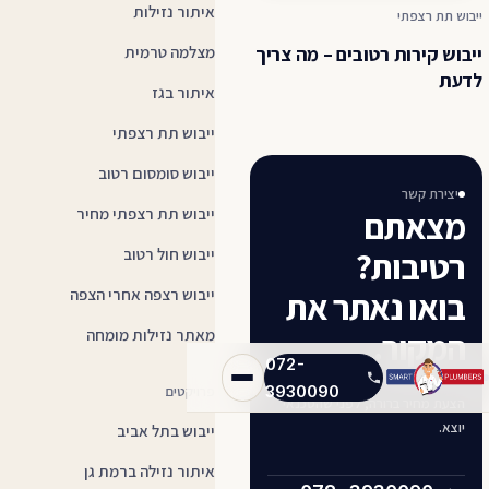
איתור נזילות
ייבוש תת רצפתי
ייבוש קירות רטובים – מה צריך
מצלמה טרמית
לדעת
איתור בגז
ייבוש תת רצפתי
ייבוש סומסום רטוב
יצירת קשר
מצאתם
ייבוש תת רצפתי מחיר
רטיבות?
ייבוש חול רטוב
בואו נאתר את
ייבוש רצפה אחרי הצפה
המקור.
מאתר נזילות מומחה
072-
השאירו שם וטלפון ונחזור אליכם עם
3930090
פרויקטים
הצעת מחיר ברורה, לפני שהטכנאי
יוצא.
ייבוש בתל אביב
איתור נזילה ברמת גן