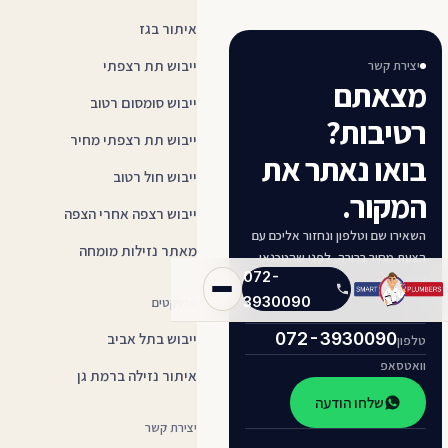
איתור בגז
ייבוש תת רצפתי
יצירת קשר
מצאתם
ייבוש סומסום רטוב
רטיבות?
ייבוש תת רצפתי מחיר
בואו נאתר את
ייבוש חול רטוב
המקור.
ייבוש רצפה אחרי הצפה
השאירו שם וטלפון ונחזור אליכם עם
מאתר נזילות מומחה
הצעת מחיר ברורה, לפני שהטכנאי
072-
יוצא.
3930090
פרויקטים
072-3930090
ייבוש בתל אביב
טלפון
וואטסאפ
איתור נזילה ברמת גן
שלחו הודעה
יצירת קשר