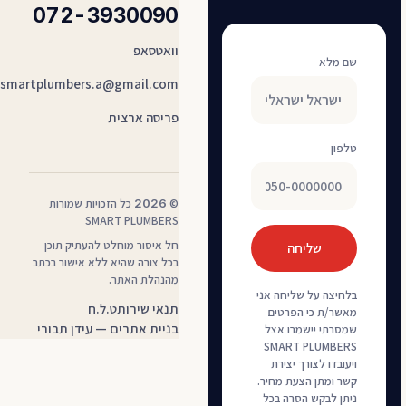
072-3930090
וואטסאפ
שם מלא
smartplumbers.a@gmail.com
פריסה ארצית
טלפון
©
2026
כל הזכויות שמורות
SMART PLUMBERS
חל איסור מוחלט להעתיק תוכן
שליחה
בכל צורה שהיא ללא אישור בכתב
מהנהלת האתר.
בלחיצה על שליחה אני
— קובץ PDF, נפתח בלשונית חדשה
תנאי שירות
ט.ל.ח
מאשר/ת כי הפרטים
בניית אתרים — עידן תבורי
שמסרתי יישמרו אצל
SMART PLUMBERS
ויעובדו לצורך יצירת
קשר ומתן הצעת מחיר.
ניתן לבקש הסרה בכל