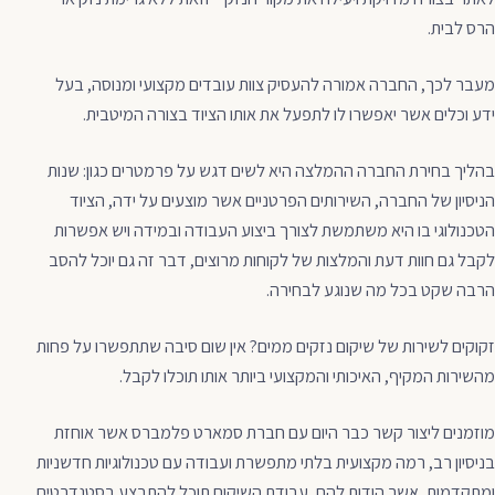
הרס לבית.
מעבר לכך, החברה אמורה להעסיק צוות עובדים מקצועי ומנוסה, בעל
ידע וכלים אשר יאפשרו לו לתפעל את אותו הציוד בצורה המיטבית.
בהליך בחירת החברה ההמלצה היא לשים דגש על פרמטרים כגון: שנות
הניסיון של החברה, השירותים הפרטניים אשר מוצעים על ידה, הציוד
הטכנולוגי בו היא משתמשת לצורך ביצוע העבודה ובמידה ויש אפשרות
לקבל גם חוות דעת והמלצות של לקוחות מרוצים, דבר זה גם יוכל להסב
הרבה שקט בכל מה שנוגע לבחירה.
זקוקים לשירות של שיקום נזקים ממים? אין שום סיבה שתתפשרו על פחות
מהשירות המקיף, האיכותי והמקצועי ביותר אותו תוכלו לקבל.
מוזמנים ליצור קשר כבר היום עם חברת סמארט פלמברס אשר אוחזת
בניסיון רב, רמה מקצועית בלתי מתפשרת ועבודה עם טכנולוגיות חדשניות
ומתקדמות, אשר הודות להם, עבודת השיקום תוכל להתבצע בסטנדרטים