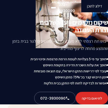
שיקום נזקי מים – על השלבים וצורת העבודה
072-
דילוג לתוכן
3930090
ייבוש תת רצפתי
שיקום נזקי מים – על השלבים
וצורת העבודה
ייבוש תת רצפתי ללא מעבר דירה — ממשיכים לגור בבית בזמן
שהמצע מתחת לריצוף מתייבש.
חוסך עד פי 5 בעלויות לעומת הרמת מרצפות ופינוי הבית
חוסך את עלות השכרת הדירה בתקופת השיפוץ
עובד לפי דרישות התקן הישראלי, עם תוצאה מובטחת
זמן הייבוש קצר בכ־75% מזמן השיפוץ
אפשרות לבדיקת לחות לפי התקן בבית הלקוח
לתיאום בדיקה
072-3930090