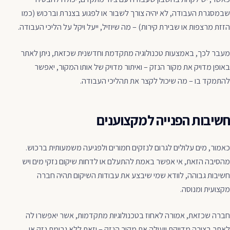
שבמסגרת העבודה, לא יהיה צורך לשבור או לפגוע בצנרת וברכוש (כמו
הזזת מרצפות או שבירת קירות) – מה שיוזיל, ייעל ויקל על הליכי העבודה.
מעבר לכך, באמצעות טכנולוגיה מתקדמת וחדשנית שכזאת, ניתן לאתר
באופן מדויק את מקור הנזק – ואיתור מדויק של אותו המקור, יאפשר
להתמקד בו – מה שיכול לקצר את תהליכי העבודה.
חשיבות הפנייה למקצוענים
כאמור, מים עלולים לגרום לנזקים חמורים ולפגיעה משמעותית ברכוש.
מהסיבה הזאת, אי אפשר באמת להתעלם או לדחות שיקום נזקי מים ויש
חשיבות גבוהה, לוודא שמי שיבצע את עבודות השיקום תהיה חברה
מקצועית ומנוסה.
חברה שכזאת, אמורה לאחוז בטכנולוגיות מתקדמות, אשר יאפשרו לה
לאתר בצורה מדויקת ויעילה את מקור הנזק – וזאת ללא גרימת נזק או