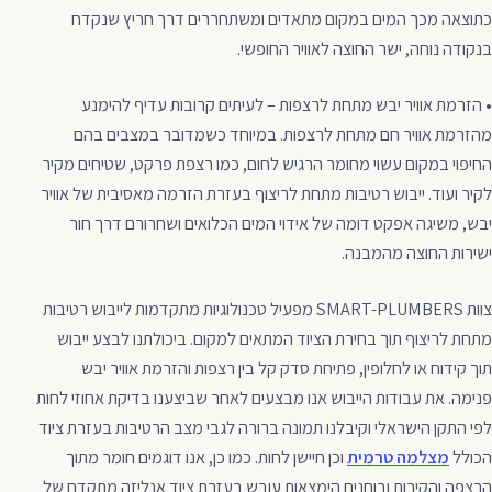
כתוצאה מכך המים במקום מתאדים ומשתחררים דרך חריץ שנקדח
בנקודה נוחה, ישר החוצה לאוויר החופשי.
• הזרמת אוויר יבש מתחת לרצפות – לעיתים קרובות עדיף להימנע
מהזרמת אוויר חם מתחת לרצפות. במיוחד כשמדובר במצבים בהם
החיפוי במקום עשוי מחומר הרגיש לחום, כמו רצפת פרקט, שטיחים מקיר
לקיר ועוד. ייבוש רטיבות מתחת לריצוף בעזרת הזרמה מאסיבית של אוויר
יבש, משיגה אפקט דומה של אידוי המים הכלואים ושחרורם דרך חור
ישירות החוצה מהמבנה.
צוות SMART-PLUMBERS מפעיל טכנולוגיות מתקדמות לייבוש רטיבות
מתחת לריצוף תוך בחירת הציוד המתאים למקום. ביכולתנו לבצע ייבוש
תוך קידוח או לחלופין, פתיחת סדק קל בין רצפות והזרמת אוויר יבש
פנימה. את עבודות הייבוש אנו מבצעים לאחר שביצענו בדיקת אחוזי לחות
לפי התקן הישראלי וקיבלנו תמונה ברורה לגבי מצב הרטיבות בעזרת ציוד
הכולל
מצלמה טרמית
וכן חיישן לחות. כמו כן, אנו דוגמים חומר מתוך
הרצפה והקירות ובוחנים הימצאות עובש בעזרת ציוד אנליזה מתקדם של