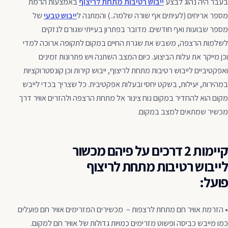
בעבר היה נהוג לבצע
ייבוש רטיבות מתחת לריצוף
באמצעות הרמת
מספר אריחים (לעיתים אף שורה שלמה..) והמתנה ל
ייבוש טבעי
של
מספר שבועות ואף חודשים. מדובר בפתרון בעייתי שגורם לנזקים
לשלמות הרצפה, משבש את שגרת החיים במקום לתקופה ארוכה למדי
וכן מייקר את עלות הביצוע. כיום המצב השתנה ויש פתרונות זמינים
ואפקטיביים לייבוש רטיבות מתחת לריצוף, ייבוש קירות וכן קונסטרוקציות
במהירות, יעילות, בשקט יחסי ובעלות אפקטיבית. כל שצריך בכדי לייבש
מקום הוא להחדיר במקום נוח צינור אל מתחת הרצפה ולהזרים אוויר דרך
מכשיר שמתאים למצב במקום.
קיימות 2 דרכים על פיהם מכשור
לייבוש רטיבות מתחת לריצוף
פועל:
• הזרמת אוויר חם מתחת לרצפות – מכשירים המזרימים אוויר חם פועלים
כמו מייבש כביסה ופשוט מזרימים כמויות גדולות של אוויר חם למקום.