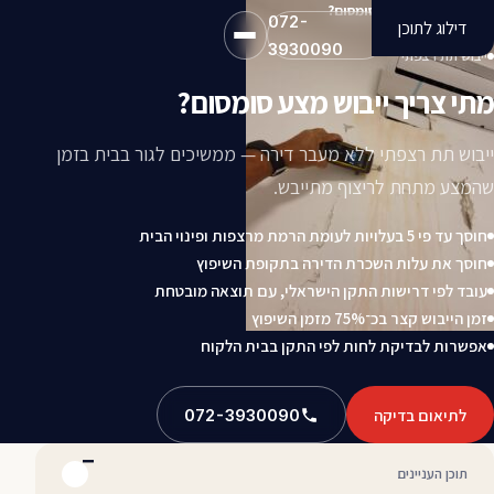
מתי צריך ייבוש מצע סומסום?
072-
דילוג לתוכן
3930090
ייבוש תת רצפתי
מתי צריך ייבוש מצע סומסום?
ייבוש תת רצפתי ללא מעבר דירה — ממשיכים לגור בבית בזמן
שהמצע מתחת לריצוף מתייבש.
חוסך עד פי 5 בעלויות לעומת הרמת מרצפות ופינוי הבית
חוסך את עלות השכרת הדירה בתקופת השיפוץ
עובד לפי דרישות התקן הישראלי, עם תוצאה מובטחת
זמן הייבוש קצר בכ־75% מזמן השיפוץ
אפשרות לבדיקת לחות לפי התקן בבית הלקוח
לתיאום בדיקה
072-3930090
תוכן העניינים