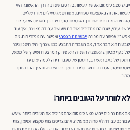
ייבוש מצע סומסום אפשר לעשות בדרכים שונות. הדרך הראשונה היא
לעשות את זה באמצעות מפוחים, מפוחים אקסיאליים או רדיאליים,
מפוחים שמחדירים אויר וכך הסומסום מתייבש. דרך נוספת היא על ידי
יבשני עיבוי, שגם הם מחדירים אויר חם שעושה עבודה מצויינת. איך עוד
אפשר? אפשר עם מכונת
ייבוש תת רצפתי
ואפשר עם מפזרי חום. מה
שבטוח הוא דבר אחד, אם העבודה תתבצע כמו שצריך יהיה חיסכון ניכר
של כסף מכיוון שהאופציה השנייה היא פירוק המרצפות ושיפוץ של ממש,
חיסכון של כאב ראש רב, חיסכון של מעבר דירה לכמה ימים עד
שמסתיימת העבודה, וחיסכון ניכר בזמן כי ייבוש הוא תהליך הרבה יותר
מהיר.
לא לוותר על הטובים ביותר!
אם אתם צריכים ייבוש מצע סומסום אתם צריכים את הטובים ביותר שיעשו
עבורכם עבודה לא פחות ממעולה. אתם צריכים צוות מקצועי ומיומן, צוות
איכותי שיאתר במהירות את מקום הרטיבות ואם יש נזילה אז גם את מקום